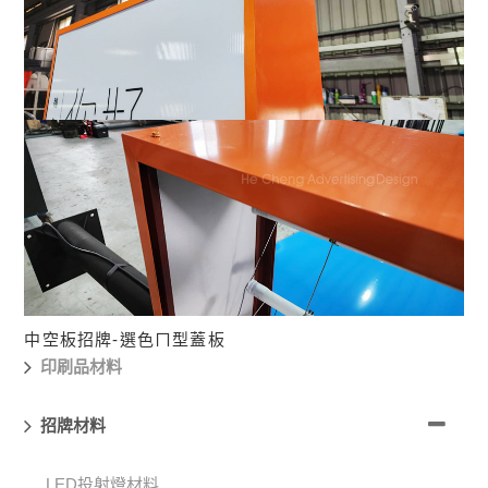
中空板招牌-選色ㄇ型蓋板
中空板招牌-選色ㄇ型蓋板
印刷品材料
招牌材料
LED投射燈材料