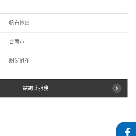
帆布輸出
台南市
耐候帆布
諮詢此服務