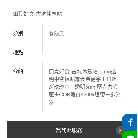
田覓好食-古坑休息站
類別
餐飲業
地點
介紹
田覓好食-古坑休息站-6mm透
明中空板貼霧金希德字＋ㄇ鋁
烤玫瑰金＋透明5mm壓克力底
座＋COB暖白4500k燈帶＋調光
器
諮詢此服務