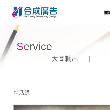
關
Service
大圖輸出
特活綠