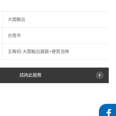
大圖輸出
台南市
五聯招-大圖輸出霧膜+硬質泡棉
諮詢此服務