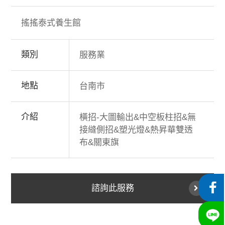
搖搖泰式養生館
類別
服務業
地點
台南市
介紹
橫招-大圖輸出&中空板柱招&無
接縫側招&塑光燈&熱昇華雙透
布&關東旗
諮詢此服務