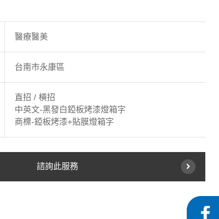
醫療醫美
台南市永康區
直招 / 橫招
中英文-黑發白錏板烤漆燈箱字
商標-錏板烤漆+貼膜燈箱字
諮詢此服務