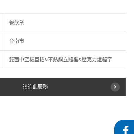
餐飲業
台南市
雙面中空板直招&不銹鋼立體框&壓克力燈箱字
諮詢此服務