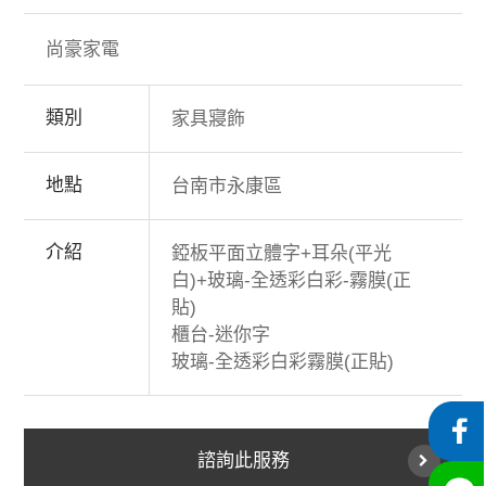
尚豪家電
類別
家具寢飾
地點
台南市永康區
介紹
錏板平面立體字+耳朵(平光
白)+玻璃-全透彩白彩-霧膜(正
貼)
櫃台-迷你字
玻璃-全透彩白彩霧膜(正貼)
諮詢此服務