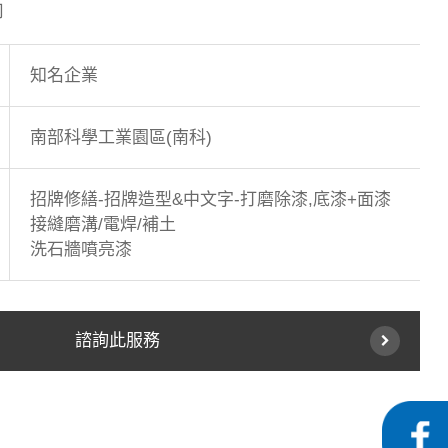
司
知名企業
南部科學工業園區(南科)
招牌修繕-招牌造型&中文字-打磨除漆,底漆+面漆
接縫磨溝/電焊/補土
洗石牆噴亮漆
諮詢此服務