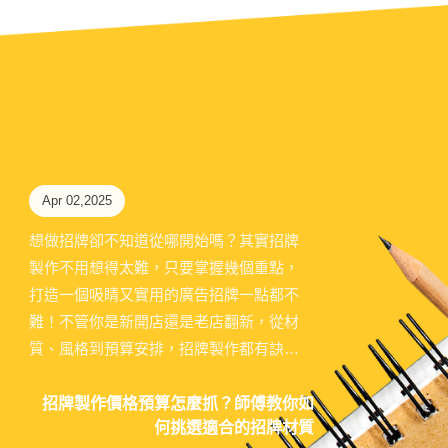
Apr 02,2025
想做招牌卻不知道從哪開始嗎？其實招牌
製作不用想得太難，只要掌握幾個重點，
打造一個吸睛又實用的廣告招牌一點都不
難！不管你是新開店還是老店翻新，從材
質、風格到預算安排，招牌製作都有訣
竅。合成廣告專業承接各式廣告招牌製
作，陪你一起找到最適合店鋪的門面方
招牌製作價格預算怎麼抓？師傅教你如
何挑選適合的招牌材質
案，讓你的品牌一眼就被記住！