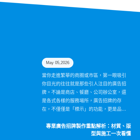
May 05,2026
當你走進繁華的商圈或市區，第一眼吸引
你目光的往往就是那些引人注目的廣告招
牌。不論是商店、餐廳、公司辦公室，還
是各式各樣的服務場所，廣告招牌的存
在，不僅僅是「標示」的功能，更是品牌
形象與吸引客流的重要工具。選對招牌製
作，不僅能提升品牌識別度，還能增加客
專業廣告招牌製作重點解析：材質、版
型與施工一次看懂
戶進店的機會。