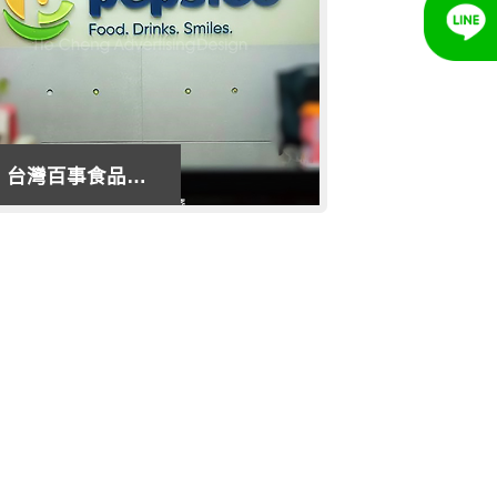
品股
御精坊滴雞精