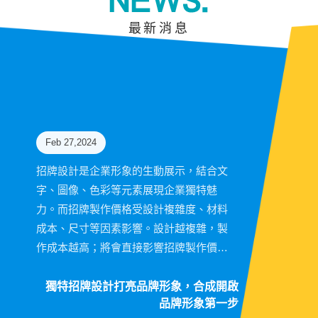
最新消息
Feb 27,2024
招牌設計是企業形象的生動展示，結合文
字、圖像、色彩等元素展現企業獨特魅
力。而招牌製作價格受設計複雜度、材料
成本、尺寸等因素影響。設計越複雜，製
作成本越高；將會直接影響招牌製作價
格。因此，要確保招牌設計的品質與設計
相符，以提升企業形象與競爭力。
獨特招牌設計打亮品牌形象，合成開啟
品牌形象第一步